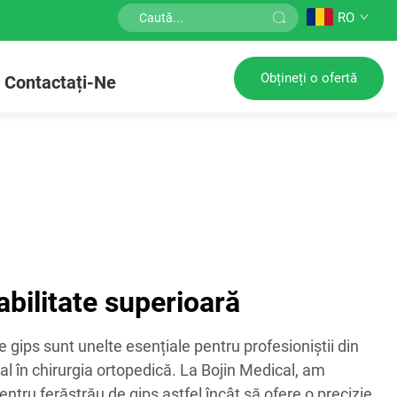
RO
Obțineți o ofertă
Contactați-Ne
abilitate superioară
 gips sunt unelte esențiale pentru profesioniștii din
al în chirurgia ortopedică. La Bojin Medical, am
ntru ferăstrău de gips astfel încât să ofere o precizie