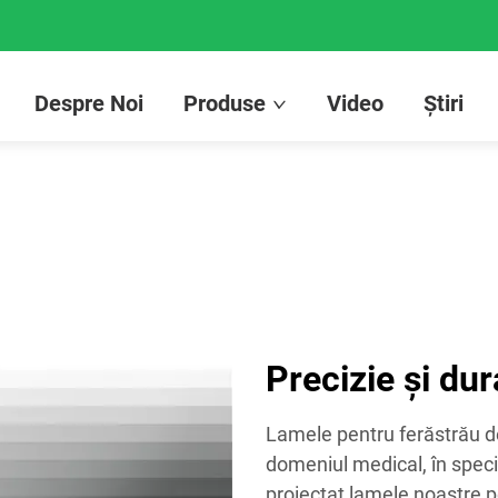
Despre Noi
Produse
Video
Știri
Precizie și dur
Lamele pentru ferăstrău de
domeniul medical, în speci
proiectat lamele noastre pe