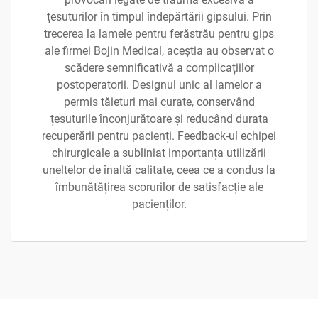
țesuturilor în timpul îndepărtării gipsului. Prin
trecerea la lamele pentru ferăstrău pentru gips
ale firmei Bojin Medical, aceștia au observat o
scădere semnificativă a complicațiilor
postoperatorii. Designul unic al lamelor a
permis tăieturi mai curate, conservând
țesuturile înconjurătoare și reducând durata
recuperării pentru pacienți. Feedback-ul echipei
chirurgicale a subliniat importanța utilizării
uneltelor de înaltă calitate, ceea ce a condus la
îmbunătățirea scorurilor de satisfacție ale
pacienților.