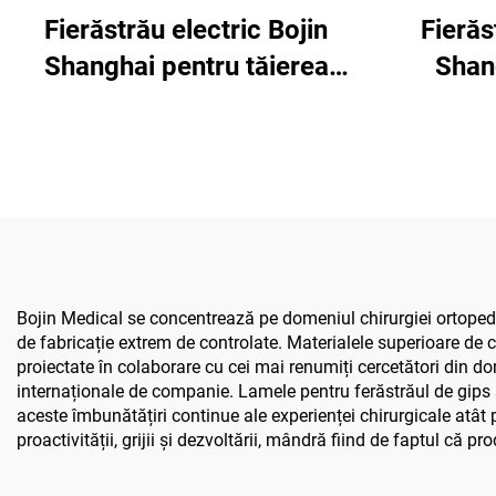
Fierăstrău electric Bojin
Fierăs
Shanghai pentru tăierea
Shan
ghipsului 1201S
Bojin Medical se concentrează pe domeniul chirurgiei ortopedic
de fabricație extrem de controlate. Materialele superioare de 
proiectate în colaborare cu cei mai renumiți cercetători din d
internaționale de companie. Lamele pentru ferăstrăul de gips sun
aceste îmbunătățiri continue ale experienței chirurgicale atât 
proactivității, grijii și dezvoltării, mândră fiind de faptul că p