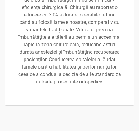
eficiența chirurgicală. Chirurgii au raportat o
reducere cu 30% a duratei operațiilor atunci
când au folosit lamele noastre, comparativ cu
variantele tradiționale. Viteza și precizia
îmbunătățite ale tăierii au permis un acces mai
rapid la zona chirurgicală, reducând astfel
durata anesteziei și îmbunătățind recuperarea
pacienților. Conducerea spitalelor a lăudat
lamele pentru fiabilitatea și performanța lor,
ceea ce a condus la decizia de a le standardiza
în toate procedurile ortopedice.