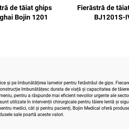
tră de tăiat ghips
Fierăstră de tăia
ghai Bojin 1201
BJ1201S-I
e și pe îmbunătățirea lamelor pentru ferăstrăul de gips. Fiecare
construcție îmbunătățesc durata de viață și capacitatea de tăier
omeniu, pentru a răspunde mai eficient nevoilor urgente ale secto
t utilizate în intervenții chirurgicale pentru tăiere lentă și sig
pentru medici, cât și pentru pacienți, Bojin Medical oferă produs
rodusele sale poartă aceste valori.