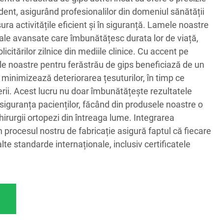
edent, asigurând profesionalilor din domeniul sănătății
ura activitățile eficient și în siguranță. Lamele noastre
ale avansate care îmbunătățesc durata lor de viață,
icitărilor zilnice din mediile clinice. Cu accent pe
le noastre pentru ferăstrău de gips beneficiază de un
re minimizează deteriorarea țesuturilor, în timp ce
rii. Acest lucru nu doar îmbunătățește rezultatele
e siguranța pacienților, făcând din produsele noastre o
hirurgii ortopezi din întreaga lume. Integrarea
n procesul nostru de fabricație asigură faptul că fiecare
te standarde internaționale, inclusiv certificatele