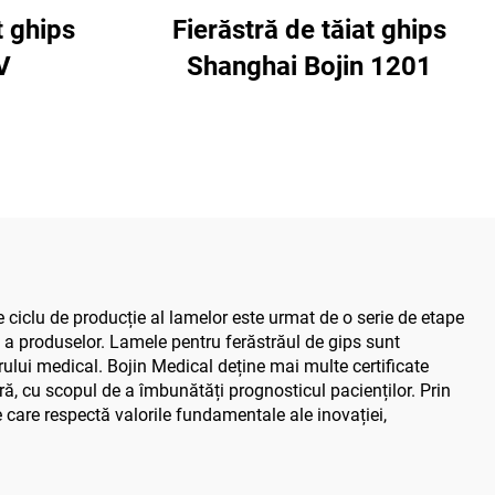
t ghips
Fierăstră de tăiat ghips
V
Shanghai Bojin 1201
 ciclu de producție al lamelor este urmat de o serie de etape
e a produselor. Lamele pentru ferăstrăul de gips sunt
rului medical. Bojin Medical deține mai multe certificate
ură, cu scopul de a îmbunătăți prognosticul pacienților. Prin
e care respectă valorile fundamentale ale inovației,