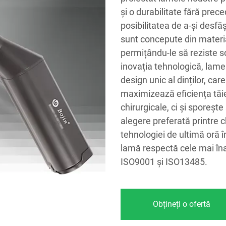
și o durabilitate fără prec
posibilitatea de a-și desfăș
sunt concepute din materi
permițându-le să reziste sol
inovația tehnologică, lame
design unic al dinților, ca
maximizează eficiența tăie
chirurgicale, ci și sporeșt
alegere preferată printre c
tehnologiei de ultimă oră î
lamă respectă cele mai înal
ISO9001 și ISO13485.
Obțineți o ofertă