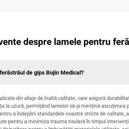
cvente despre lamele pentru feră
ferăstrăul de gips Bojin Medical?
izate din aliaje de înaltă calitate, care asigură durabilita
nța la uzură, permițând lamelor să-și mențină ascuțimea p
tru a îndeplini standardele noastre stricte de calitate, a
te pentru a minimiza trauma tisulară în timpul intervențiil