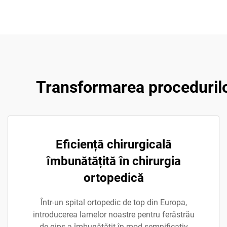
Transformarea procedurilor
Eficiență chirurgicală
îmbunătățită în chirurgia
ortopedică
Într-un spital ortopedic de top din Europa,
introducerea lamelor noastre pentru ferăstrău
de gips a îmbunătățit în mod semnificativ