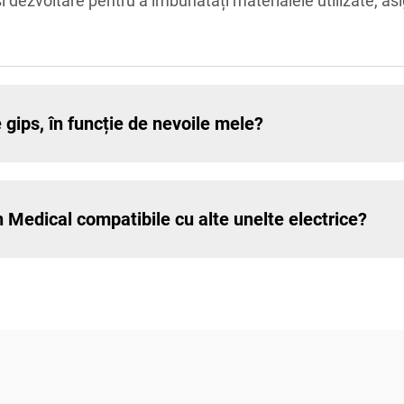
și dezvoltare pentru a îmbunătăți materialele utilizate, 
 gips, în funcție de nevoile mele?
n Medical compatibile cu alte unelte electrice?