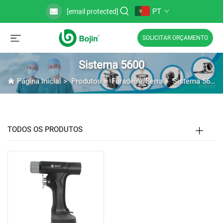
PT
[email protected]
SOLICITAR ORÇAMENTO
Sistema 5600
Página Inicial
>
Produtos
>
Furadeira/Serra
>
Sistema 5600
TODOS OS PRODUTOS