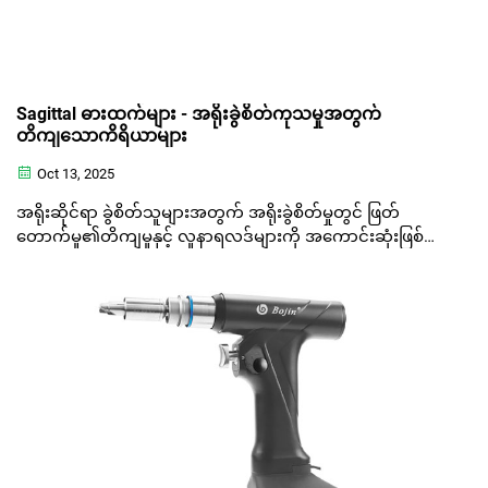
Sagittal ဓားထက်များ - အရိုးခွဲစိတ်ကုသမှုအတွက်
တိကျသောကိရိယာများ
Oct 13, 2025
အရိုးဆိုင်ရာ ခွဲစိတ်သူများအတွက် အရိုးခွဲစိတ်မှုတွင် ဖြတ်
တောက်မှု၏တိကျမှုနှင့် လူနာရလဒ်များကို အကောင်းဆုံးဖြစ်စေ
ရန် Bojin sagittal saw blades များသည် အထူးတိကျသော
အသုံးပြုမှုကို ပေးဆောင်ပါသည်။