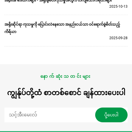
Sagittal ဓားထက်များ - အရိုးခွဲစိတ်ကုသမှုအတွက် တိကျသောကိရိယာများ
2025-10-13
အရိုးဆိုင်ရာ ကုသမှုကို ပြောင်းလဲနေသော အနည်းငယ်သာ ဝင်ရောက်ခွဲစိတ်သည့်
ကိရိယာ
2025-09-28
နောက်ဆုံးသတင်းများ
ကျွန်ုပ်တို့ထံ စာတစ်စောင် ချန်ထားပေးပါ