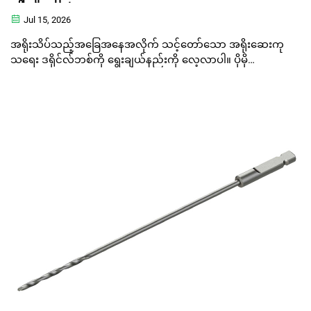
Jul 15, 2026
အရိုးသိပ်သည့်အခြေအနေအလိုက် သင့်တော်သော အရိုးဆေးကု
သရေး ဒရိုင်လ်ဘစ်ကို ရွေးချယ်နည်းကို လေ့လာပါ။ ပိုမို
ကောင်းမွန်သော အထောက်အကူပေးမှုနှင့် လူနာအား လုံခြုံစေရန်
Bojin ၏ အတိကျမှုမြင့်မားသော ကိရိယာများကို စူးစမ်းလေ့လာ
ပါ။