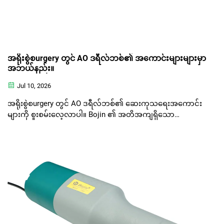
အရိုးစွဲစurgery တွင် AO ဒရီလ်ဘစ်၏ အကောင်းများများမှာ
အဘယ်နည်း။
Jul 10, 2026
အရိုးစွဲစurgery တွင် AO ဒရီလ်ဘစ်၏ ဆေးကုသရေးအကောင်း
များကို စူးစမ်းလေ့လာပါ။ Bojin ၏ အတိအကျရှိသော
ထုတ်လုပ်မှုသည် အရိုးဆေးကုသမှုများအတွက် တည်ငြိမ်မှုနှင့်
လုံခြုံရေးကို သေချာစေပါသည်။