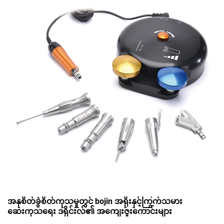
အနုစိတ်ခွဲစိတ်ကုသမှုတွင် bojin အရိုးနှင့်ကြွက်သမား
ဆေးကုသရေး ဒရိုင်းလ်၏ အကျေးဇူးကောင်းများ