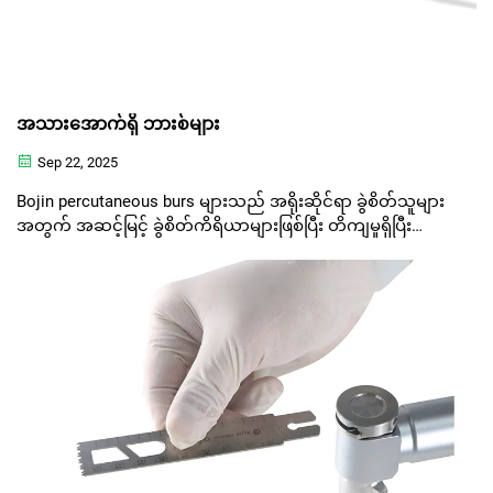
အသားအောက်ရှိ ဘားစ်များ
Sep 22, 2025
Bojin percutaneous burs များသည် အရိုးဆိုင်ရာ ခွဲစိတ်သူများ
အတွက် အဆင့်မြင့် ခွဲစိတ်ကိရိယာများဖြစ်ပြီး တိကျမှုရှိပြီး
အနည်းငယ်သာ ဝင်ရောက်မှုရှိသော လုပ်ထုံးလုပ်နည်းများကို
ယုံကြည်စိတ်ချစွာ ဆောင်ရွက်နိုင်စေပါသည်။