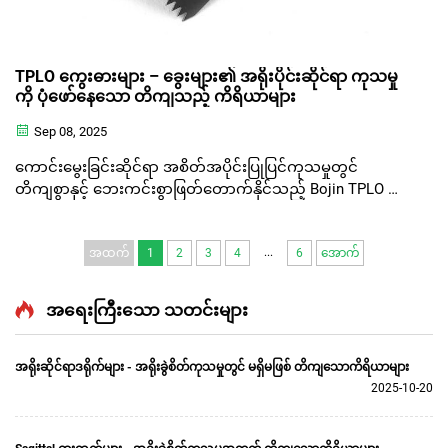
TPLO ကွေးဓားများ – ခွေးများ၏ အရိုးပိုင်းဆိုင်ရာ ကုသမှု
ကို ပုံဖော်နေသော တိကျသည့် ကိရိယာများ
Sep 08, 2025
ကောင်းမွေးခြင်းဆိုင်ရာ အစိတ်အပိုင်းပြုပြင်ကုသမှုတွင်
တိကျစွာနှင့် ဘေးကင်းစွာဖြတ်တောက်နိုင်သည့် Bojin TPLO ဓား
လိပ်များသည် သတ္တဝါဆရာဝန်များအတွက် တိကျသောကိရိယာ
များဖြစ်ပါသည်။
...
အထက်
1
2
3
4
6
အောက်
အရေးကြီးသော သတင်းများ
အရိုးဆိုင်ရာဒရိုက်များ - အရိုးခွဲစိတ်ကုသမှုတွင် မရှိမဖြစ် တိကျသောကိရိယာများ
2025-10-20