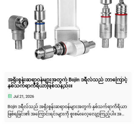
အရိုးစွန်းဆရာဝန်များအတွက် Bojin ဒရီလ်သည် ဘာကြောင့်
နှစ်သက်ရာကိရိယာဖြစ်သနည်း။
Jul 21, 2026
Bojin ဒရီလ်သည် အရိုးစွန်းဆရာဝန်များအတွက် နှစ်သက်ရာကိရိယာ
ဖြစ်ရခြင်း၏ အကြောင်းရင်းများကို စူးစမ်းလေ့လျော့ကြည့်ပါ။ အထူး
တိကျမှုရှိသော စွမ်းဆောင်ရည်နှင့် ယုံကုံစေရာ စွမ်းရည်များဖြင့် ပိုမို
ကောင်းမွန်သော အောက်ချိုးစွန်းကုသမှုရလေးများကို ရရှိစေ
ပါသည်။