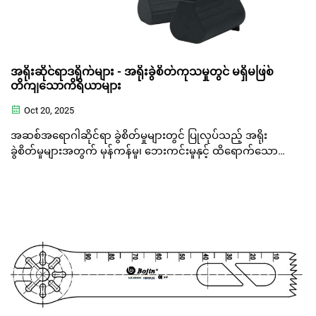
အရိုးဆိုင်ရာဒရိုက်များ - အရိုးခွဲစိတ်ကုသမှုတွင် မရှိမဖြစ်
တိကျသောကိရိယာများ
Oct 20, 2025
အဆစ်အရောဂါဆိုင်ရာ ခွဲစိတ်မှုများတွင် ပြုလုပ်သည့် အရိုး
ခွဲစိတ်မှုများအတွက် မှန်ကန်မှု၊ ဘေးကင်းမှုနှင့် ထိရောက်သော
လုပ်ထုံးလုပ်နည်းများကို သေချာစေသည့် ယုံကြည်စိတ်ချရသော
ဆေးဘက်ဆိုင်ရာကိရိယာများဖြစ်သည့် Bojin အဆစ်အရောဂါ
ဆိုင်ရာ တူရိယာများသည် ဆရာဝန်များအတွက် မရှိမဖြစ် အရေး
ပါပါသည်။