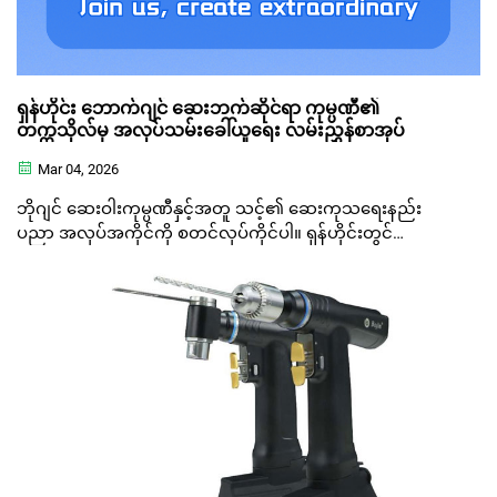
ရှန်ဟိုင်း ဘောက်ဂျင် ဆေးဘက်ဆိုင်ရာ ကုမ္ပဏီ၏
တက္ကသိုလ်မှ အလုပ်သမ်းခေါ်ယူရေး လမ်းညွှန်စာအုပ်
Mar 04, 2026
ဘိုဂျင် ဆေးဝါးကုမ္ပဏီနှင့်အတူ သင့်၏ ဆေးကုသရေးနည်း
ပညာ အလုပ်အကိုင်ကို စတင်လုပ်ကိုင်ပါ။ ရှန်ဟိုင်းတွင်
သုတေသနနှင့် ဖွံ့ဖြိုးရေး (R&D)၊ စည်းမျဉ်းစည်းကမ်းဆိုင်ရာ၊
အရည်အသွေးထိန်းချုပ်ရေးနှင့် ရောင်းဝယ်ရေး လေ့ကျင့်သူများ
အတွက် အခွင့်အလမ်းများရှိပါသည်။ ပြိုင်ဆိုင်မှုများ အားဖော်
ပေးသော အကျိုးခံစားခွင့်များ၊ လမ်းညွှန်မှုများနှင့် အလုပ်အကိုင်
ဖွံ့ဖြိုးတိုးတောက်ရေး လမ်းကြောင်းများ ပေးအပ်ပါသည်။ ယခုပဲ
လျှောက်ထားပါ!