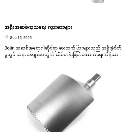
အရိုးအဆစ်ကုသရေး ကွားဓားများ
Sep 15, 2025
Bojin အဆစ်အရောဂါဆိုင်ရာ ဓားထက်ပြားများသည် အရိုးခွဲစိတ်
မှုတွင် ဆရာဝန်များအတွက် ထိပ်တန်းဖြတ်တောက်ရေးကိရိယာ
များဖြစ်ပြီး တိကျသော ဖြတ်တောက်မှုများနှင့် တည်ငြိမ်သော က
လီနစ်ရလဒ်များကို သေချာစေပါသည်။