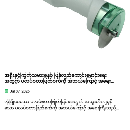
အရိုးနှင့်ကြွက်သမားစနစ် ပြန်လည်ကောင်းမောင်းရေး
အတွက် ပလပ်စတာဖြတ်စက်ကို အဘယ်ကြောင့် အရေးကြီး
သနည်း။
Jul 07, 2026
လုံခြုံစေသော ပလပ်စတာဖြုတ်ခြင်းအတွက် အထူးတိကျမှုရှိ
သော ပလပ်စတာဖြတ်စက်ကို အဘယ်ကြောင့် အရေးကြီးသည်
ကို လေ့လာပါ။ Bojin ၏ အင်ဂျင်နီယာနည်းပညာ အထူး
ကျွမ်းကျင်မှုနှင့် ဆေးကုသမှုဆိုင်ရာ အကျိုးကျေးဇူးများကို
လေ့လာပါ။