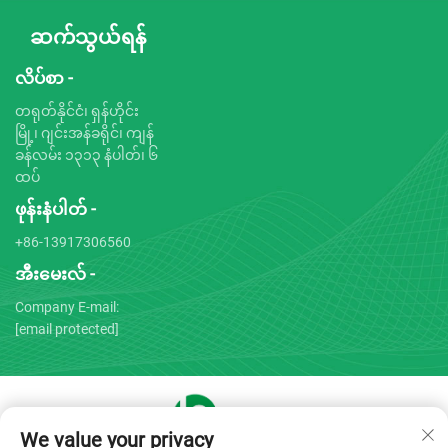
ဆက်သွယ်ရန်
လိပ်စာ -
တရုတ်နိုင်ငံ၊ ရှန်ဟိုင်း
မြို့၊ ဂျင်းအန်ခရိုင်၊ ကျန်
ခန်လမ်း ၁၃၁၃ နံပါတ်၊ ၆
ထပ်
ဖုန်းနံပါတ် -
+86-13917306560
အီးမေးလ် -
Company E-mail:
[email protected]
We value your privacy