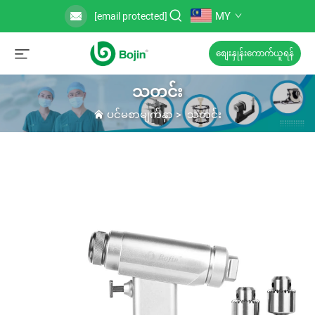
MY
[email protected]
စျေးနှုန်းကောက်ယူရန်
သတင်း
ပင်မစာမျက်နှာ
>
သတင်း