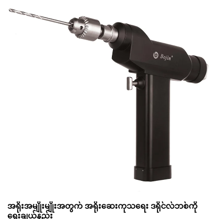
အရိုးအမျိုးမျိုးအတွက် အရိုးဆေးကုသရေး ဒရိုင်လ်ဘစ်ကို
ရွေးချယ်နည်း