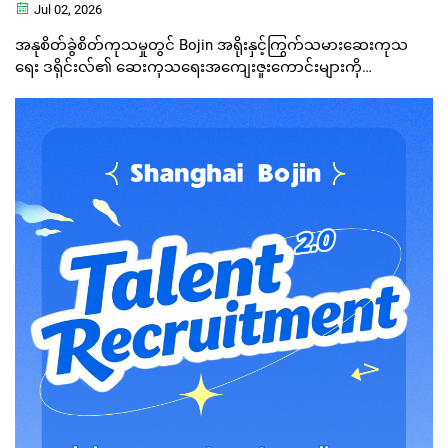
Jul 02, 2026
အနုစိတ်ခွဲစိတ်ကုသမှုတွင် Bojin အရိုးနှင့်ကြွက်သမားဆေးကုသ
ရေး ဒရိုင်းလ်၏ ဆေးကုသရေးအကျေးဇူးကောင်းများကို
လေ့လာကြည့်ပါ။ တိကျမှု၊ တည်ငြိမ်မှုနှင့် အသက်ရှင်နေသော
အသားစများကို မထိခိုက်စေသော ဖြတ်တောက်မှုအတွက် အထူး
ဒီဇိုင်းထုတ်ထားပါသည်။