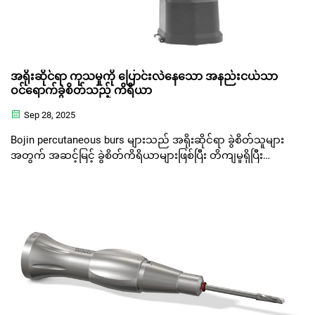
အရိုးဆိုင်ရာ ကုသမှုကို ပြောင်းလဲနေသော အနည်းငယ်သာ
ဝင်ရောက်ခွဲစိတ်သည့် ကိရိယာ
Sep 28, 2025
Bojin percutaneous burs များသည် အရိုးဆိုင်ရာ ခွဲစိတ်သူများ
အတွက် အဆင့်မြင့် ခွဲစိတ်ကိရိယာများဖြစ်ပြီး တိကျမှုရှိပြီး
အနည်းငယ်သာ ဝင်ရောက်မှုရှိသော လုပ်ထုံးလုပ်နည်းများကို
ယုံကြည်စိတ်ချစွာ ဆောင်ရွက်နိုင်စေပါသည်။