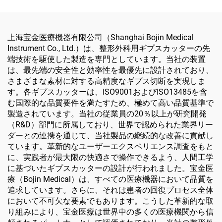
上海宝金医療機器有限公司（Shanghai Bojin Medical
Instrument Co., Ltd.）は、整形外科用ギプスカッターの先
端技術を駆使した製造を専門としています。当社の装置
は、最先端の安全性と効率性を最優先に設計されており、
さまざまな素材に対する高精度なギプス切断を実現しま
す。各ギプスカッターは、ISO9001およびISO13485を含
む国際的な品質要件を満たすため、極めて高い品質基準で
製造されています。当社の従業員の20％以上が研究開発
（R&D）部門に所属しており、世界で認められた業界リー
ダーとの連携を通じて、当社製品の継続的な改善に貢献し
ています。革新的なユーザーエクスペリエンス調査をもと
に、実践者が最大限の快適さで操作できるよう、人間工学
に基づいたギプスカッターの設計が行われました。宝金医
療（Bojin Medical）は、すべての医療機器において品質を
追求しています。さらに、それは患者の回復プロセス全体
において不可欠な要素でもあります。こうした革新的な取
り組みにより、宝金医療は世界中の多くの医療機関から信