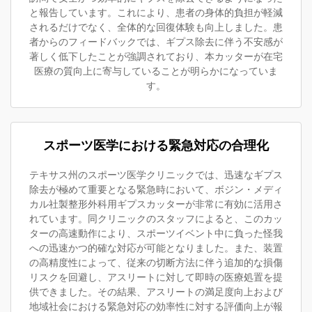
と報告しています。これにより、患者の身体的負担が軽減
されるだけでなく、全体的な回復体験も向上しました。患
者からのフィードバックでは、ギプス除去に伴う不安感が
著しく低下したことが強調されており、本カッターが在宅
医療の質向上に寄与していることが明らかになっていま
す。
スポーツ医学における緊急対応の合理化
テキサス州のスポーツ医学クリニックでは、迅速なギプス
除去が極めて重要となる緊急時において、ボジン・メディ
カル社製整形外科用ギプスカッターが非常に有効に活用さ
れています。同クリニックのスタッフによると、このカッ
ターの高速動作により、スポーツイベント中に負った怪我
への迅速かつ的確な対応が可能となりました。また、装置
の高精度性によって、従来の切断方法に伴う追加的な損傷
リスクを回避し、アスリートに対して即時の医療処置を提
供できました。その結果、アスリートの満足度向上および
地域社会における緊急対応の効率性に対する評価向上が報