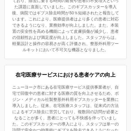
ており、除去に要する時間の延長や患者の不安増大といっ
た課題に直面していました。このギプスカッターを導入
後、病院ではギプス除去時間が50％短縮されたと報告して
います。これにより、医療提供者はより多くの患者に対応
できるようになり、業務効率が向上しました。また、本装
置の安全性を高める機能によって皮膚損傷が減少し、患者
の信頼性および満足度が向上しました。スタッフからは、
軽量設計と操作の容易さが高く評価され、整形外科用ツー
ルキットにおいて不可欠な機器となりました。
在宅医療サービスにおける患者ケアの向上
ニューヨーク市にある在宅医療サービス提供事業者が、自
宅で回復中の患者に対する医療の質を向上させるため、ボ
ジン・メディカル社製整形外科用ギプスカッターを業務に
導入しました。従来、在宅医療スタッフは、従来式の方法
によるギプス除去に苦労しており、複数回の訪問が必要と
なることが多く、患者にとっても不快感を伴っていまし
た。このギプスカッターの導入により、スタッフは単一の
訪問で安全かつ効率的にギプスを除去できるようになった