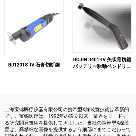
BOJIN 3401-IV 矢状骨切鋸
BJ1201S-IV 石膏切断鋸
バッテリー駆動ペンドリル
医療用電動工具 顎顔面・
手・足・小骨手術用
上海宝锦医疗仪器有限公司の携帯型X線装置技術は革新的
です。宝锦医疗は、1992年の設立以来、業界をリードす
る研究開発技術を提供してきました。当社の携帯型X線装
置は、高精細な画像を提供するよう細部にまでこだわって