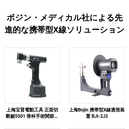
ボジン・メディカル社による先
進的な携帯型X線ソリューション
上海宝晋電動工具 正面切
上海Bojin 携帯型X線透視装
断鋸5501 骨科手術関節外
置 BJI-2J2
傷用システム5000