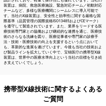
設計されており、軽量で操作性にも優れています。当社の
装置は、病院、救急医療施設、緊急対応チーム／初動対応
チームなど、多様な医療機関にシームレスに導入可能で
す。当社のX線装置は、安全性と効率性に関する厳格な国
際基準（品質管理の国際規格ISO13485およびCEマーク）
を遵守して製造されています。また、業界をリードする医
療技術専門家との協働および継続的な連携を通じ、医療技
術のさらなる洗練を図り、医療従事者や専門家の診療手
法・技術・医療技術の向上を支援するという点において
も、革新的な進展を遂げています。今後も当社の技術およ
び製品ラインを拡大していく中で、宝锦医疗の携帯型X線
装置は、世界中の医療水準向上という当社の目標を引き続
き支えていくでしょう。
携帯型X線技術に関するよくある
ご質問