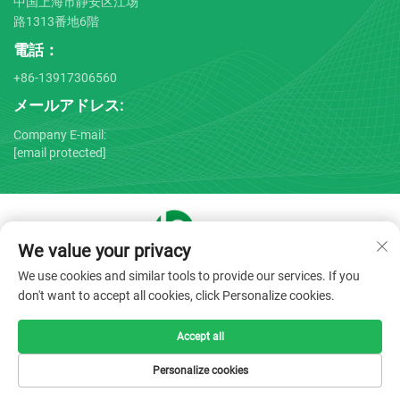
中国上海市静安区江场
路1313番地6階
電話：
+86-13917306560
メールアドレス:
Company E-mail:
[email protected]
We value your privacy
Copyright © 2025 by Shanghai Bojin Medical Instrument Co.,
We use cookies and similar tools to provide our services. If you
Ltd. -
プライバシーポリシー
don't want to accept all cookies, click Personalize cookies.
Accept all
Personalize cookies
HOMEPĒJI
製品
Eメール
電話