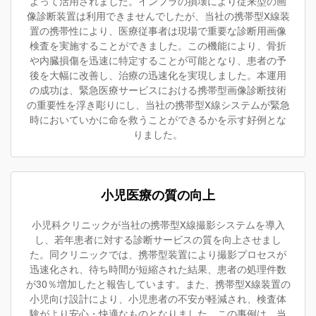
よって活用されました。インフラの損壊により従来型の画
像診断装置は利用できませんでしたが、当社の携帯型X線装
置の携帯性により、医療従事者は現場で重要な診断用画像
検査を実施することができました。この機能により、骨折
や内臓損傷を迅速に特定することが可能となり、患者の予
後を大幅に改善し、治療の迅速化を実現しました。本運用
の成功は、緊急医療サービスにおける携帯型画像診断技術
の重要性を浮き彫りにし、当社の携帯型X線システムが緊急
時においていかに命を救うことができるかを示す好例とな
りました。
小児医療の質の向上
小児科クリニックが当社の携帯型X線撮影システムを導入
し、若年患者に対する診断サービスの質を向上させまし
た。同クリニックでは、携帯型装置により撮影プロセスが
迅速化され、待ち時間が短縮された結果、患者の処理件数
が30％増加したと報告しています。また、携帯型X線装置の
小児向け設計により、小児患者の不安が軽減され、検査体
験がより安心・快適なものとなりました。この事例は、当