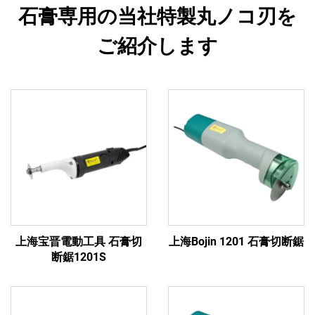
石膏専用の当社特製丸ノコ刃を
ご紹介します
上海宝晋電動工具 石膏切
上海Bojin 1201 石膏切断鋸
断鋸1201S