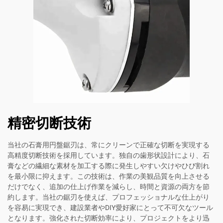
精密切断技術
当社の石膏用円盤鋸刃は、常にクリーンで正確な切断を実現する
高精度切断技術を採用しています。独自の歯形状設計により、石
膏などの繊細な素材を加工する際に発生しやすい欠けやひび割れ
を最小限に抑えます。この技術は、作業の美観品質を向上させる
だけでなく、追加の仕上げ作業を減らし、時間と資源の両方を節
約します。当社の鋸刃を使えば、プロフェッショナルな仕上がり
を容易に実現でき、建設業者やDIY愛好家にとって不可欠なツール
となります。強化された切断効率により、プロジェクトをより迅