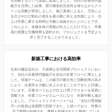
を切断するという課題に直面しました。当社の石膏用円盤
鋸刃を活用した結果、壁の構造的完全性を保ちながらクリ
ーンな切断が実現しました。施工業者によると、刃先によ
る欠けやひび割れの発生を最小限に抑える性能により、仕
上げ作業に要する時間が大幅に短縮されたとのことです。
これにより、改修全体の美観が向上しただけでなく、作業
員の貴重な労働時間も節約され、プロジェクトを予定より
早く完了することができました。
新築工事における高効率
北米の建設会社が、大規模な住宅開発プロジェクトにおい
て、当社の石膏用円盤鋸刃を自社の作業フローに導入しま
した。現場チームは、この鋸刃の耐久性と切断効率の高さ
により、生産性を大幅に向上させることができたと評価し
ています。石膏ボードおよび仕上げ用プラスターを容易に
切断でき、作業フローがスムーズになり、作業中断も減少
しました。プロジェクトマネージャーは、「当社の専用鋸
刃への投資は短期間で回収できた」と述べており、作業の
完了時間が短縮され、廃材も削減されたと報告していま