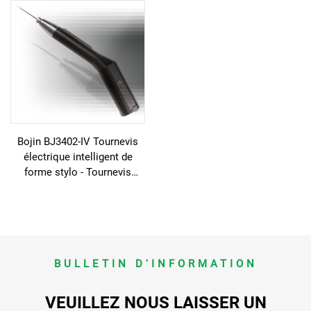
mains, des pieds,
maxillo-faciale, des mains,
neurochirurgie et des petits
des pieds et des petits os
os
Bojin BJ3402-IV Tournevis
électrique intelligent de
forme stylo - Tournevis
électrique de précision pour
la chirurgie maxillo-faciale
BULLETIN D'INFORMATION
VEUILLEZ NOUS LAISSER UN