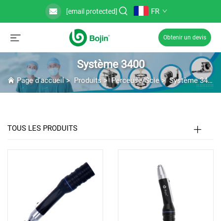
FR
[email protected]
Obtenir un devis
Système 3400
Page d'accueil
>
Produits
>
Perceuse/Scie
>
Système 3400
TOUS LES PRODUITS