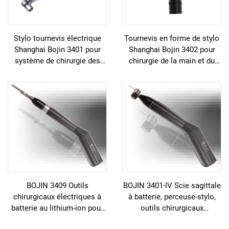
Stylo tournevis électrique
Tournevis en forme de stylo
Shanghai Bojin 3401 pour
Shanghai Bojin 3402 pour
système de chirurgie des
chirurgie de la main et du
mains et des pieds,
pied, neurochirurgie,
neurochirurgie 3400
système 3400
BOJIN 3409 Outils
BOJIN 3401-IV Scie sagittale
chirurgicaux électriques à
à batterie, perceuse-stylo,
batterie au lithium-ion pour
outils chirurgicaux
chirurgie maxillo-faciale, des
électriques pour chirurgie